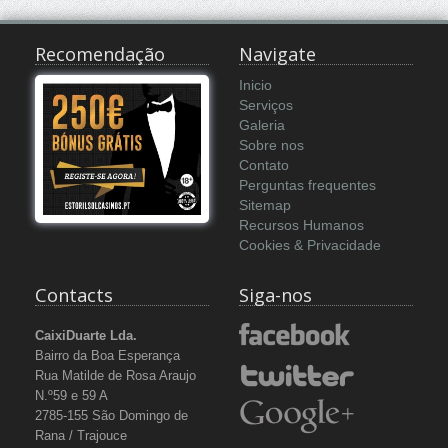
Recomendação
Navigate
Inicio
Serviços
Galeria
Sobre nos
Contato
Perguntas frequentes
Sitemap
Recursos Humanos
Cookies & Privacidade
Contacts
Siga-nos
CaixiDuarte Lda.
Bairro da Boa Esperança
Rua Matilde de Rosa Araujo
N.º59 e 59 A
2785-155 São Domingo de
Rana / Trajouce