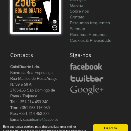
Galeria
Sobre nos
Contato
Perguntas frequentes
Sitemap
Recursos Humanos
Cookies & Privacidade
Contacts
Siga-nos
CaixiDuarte Lda.
Bairro da Boa Esperança
Rua Matilde de Rosa Araujo
N.º59 e 59 A
2785-155 São Domingo de
Rana / Trajouce
Tel:
+351 214 453 340
Tlm:
+351 968 116 050
Fax:
+351 214 453 222
Email:
caixiduarte@sapo.pt
Este site utiliza cookies para disponibilizar uma melhor
Eu aceito
experiência. Ao aceitar irá proporcionar o bom funcionamento