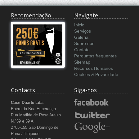
Recomendação
Navigate
Inicio
Serviços
Galeria
Sobre nos
Contato
Perguntas frequentes
Sitemap
Recursos Humanos
Cookies & Privacidade
Contacts
Siga-nos
Caixi Duarte Lda.
Bairro da Boa Esperança
Rua Matilde de Rosa Araujo
N.º59 e 59 A
2785-155 São Domingo de
Rana / Trajouce